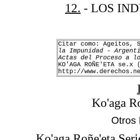
12.
- LOS IN
Citar como: Ageitos, 
la Impunidad - Argent
Actas del Proceso a l
KO'AGA ROÑE'ETA se.x 
http://www.derechos.n
Ko'aga Ro
Otros
Ko'aga Roñe'eta Seri